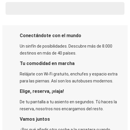
Conectándote con el mundo
Un sinfín de posibilidades. Descubre más de 8.000
destinos en más de 40 países.
Tu comodidad en marcha
Relájate con Wi-Fi gratuito, enchufes y espacio extra
para las piernas. Así son los autobuses modernos.
Elige, reserva, ¡viaja!
De tu pantalla a tu asiento en segundos. Tú haces la
reserva, nosotros nos encargamos del resto.
Vamos juntos
¿Por qué añadir otro coche a la carretera cuando