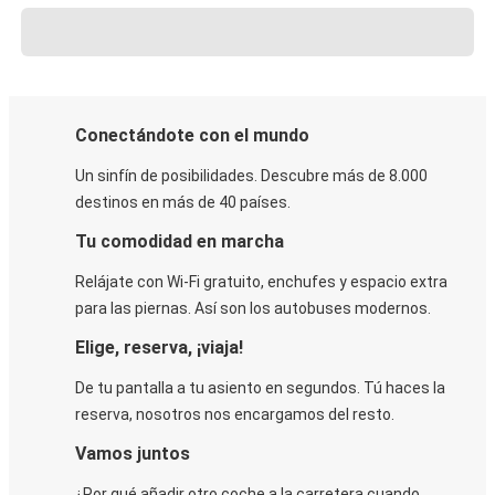
Conectándote con el mundo
Un sinfín de posibilidades. Descubre más de 8.000
destinos en más de 40 países.
Tu comodidad en marcha
Relájate con Wi-Fi gratuito, enchufes y espacio extra
para las piernas. Así son los autobuses modernos.
Elige, reserva, ¡viaja!
De tu pantalla a tu asiento en segundos. Tú haces la
reserva, nosotros nos encargamos del resto.
Vamos juntos
¿Por qué añadir otro coche a la carretera cuando