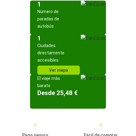
1
Número de
paradas de
autobús
1
Ciudades
directamente
accesibles
Ver mapa
El viaje más
barato
Desde 25,48 €
Pago seguro
Fácil de comprar