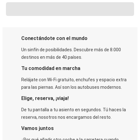
Conectándote con el mundo
Un sinfín de posibilidades. Descubre más de 8.000
destinos en más de 40 países.
Tu comodidad en marcha
Relájate con Wi-Fi gratuito, enchufes y espacio extra
para las piernas. Así son los autobuses modernos.
Elige, reserva, ¡viaja!
De tu pantalla a tu asiento en segundos. Tú haces la
reserva, nosotros nos encargamos del resto.
Vamos juntos
¿Por qué añadir otro coche a la carretera cuando