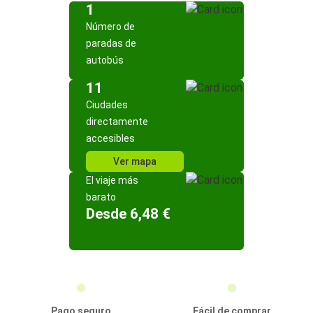
1
Número de
paradas de
autobús
11
Ciudades
directamente
accesibles
Ver mapa
El viaje más
barato
Desde 6,48 €
Pago seguro
Fácil de comprar