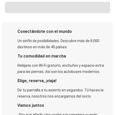
Conectándote con el mundo
Un sinfín de posibilidades. Descubre más de 8.000
destinos en más de 40 países.
Tu comodidad en marcha
Relájate con Wi-Fi gratuito, enchufes y espacio extra
para las piernas. Así son los autobuses modernos.
Elige, reserva, ¡viaja!
De tu pantalla a tu asiento en segundos. Tú haces la
reserva, nosotros nos encargamos del resto.
Vamos juntos
¿Por qué añadir otro coche a la carretera cuando