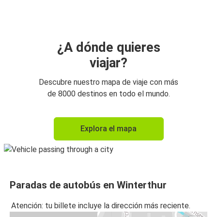
Winterthur
Leipzig
Winterthur
¿A dónde quieres
viajar?
Winterthur
Praga
Descubre nuestro mapa de viaje con más
de 8000 destinos en todo el mundo.
Winterthur
Leipzig
Explora el mapa
Paradas de autobús en Winterthur
Atención: tu billete incluye la dirección más reciente.