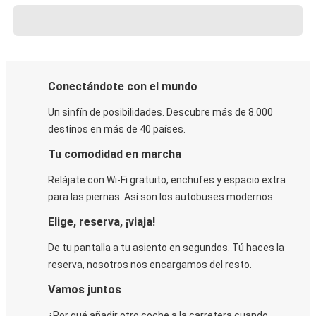
Conectándote con el mundo
Un sinfín de posibilidades. Descubre más de 8.000
destinos en más de 40 países.
Tu comodidad en marcha
Relájate con Wi-Fi gratuito, enchufes y espacio extra
para las piernas. Así son los autobuses modernos.
Elige, reserva, ¡viaja!
De tu pantalla a tu asiento en segundos. Tú haces la
reserva, nosotros nos encargamos del resto.
Vamos juntos
¿Por qué añadir otro coche a la carretera cuando