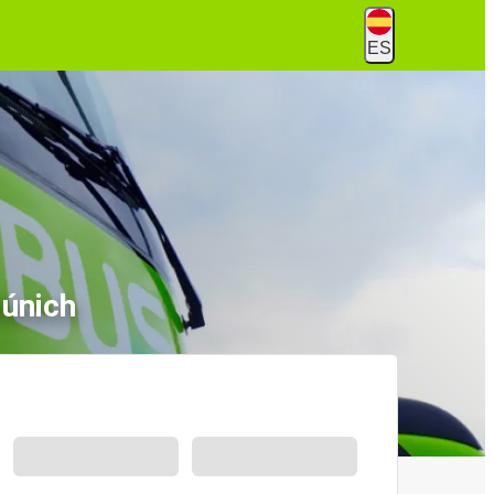
ES
Múnich