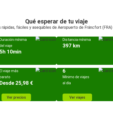
Qué esperar de tu viaje
 rápidas, fáciles y asequibles de Aeropuerto de Fráncfort (FRA)
Duración mínima
Distancia mínima
397 km
del viaje
5h 10min
6
El viaje más
barato
Mínimo de viajes
Desde 25,98 €
al día
Ver precios
Ver viajes