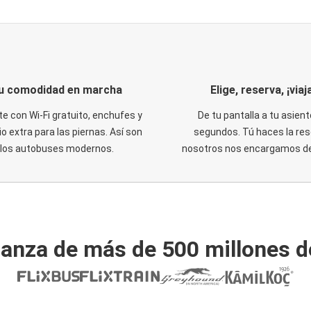
u comodidad en marcha
Elige, reserva, ¡viaja
te con Wi-Fi gratuito, enchufes y
De tu pantalla a tu asient
o extra para las piernas. Así son
segundos. Tú haces la res
los autobuses modernos.
nosotros nos encargamos del
ianza de más de 500 millones d