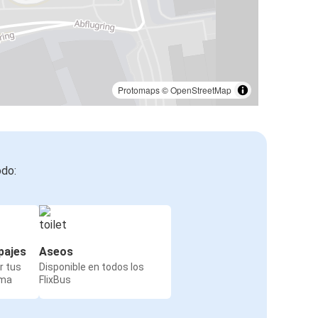
Protomaps
©
OpenStreetMap
odo:
pajes
Aseos
r tus
Disponible en todos los
rma
FlixBus