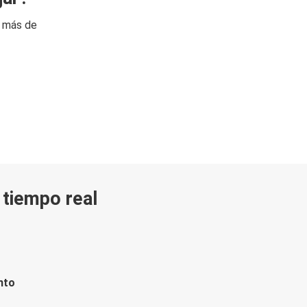
n más de
n tiempo real
nto