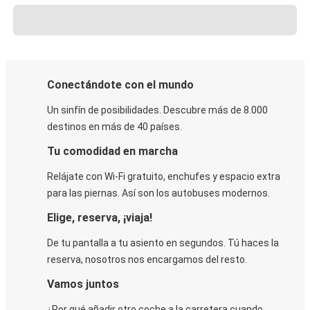
Conectándote con el mundo
Un sinfín de posibilidades. Descubre más de 8.000
destinos en más de 40 países.
Tu comodidad en marcha
Relájate con Wi-Fi gratuito, enchufes y espacio extra
para las piernas. Así son los autobuses modernos.
Elige, reserva, ¡viaja!
De tu pantalla a tu asiento en segundos. Tú haces la
reserva, nosotros nos encargamos del resto.
Vamos juntos
¿Por qué añadir otro coche a la carretera cuando