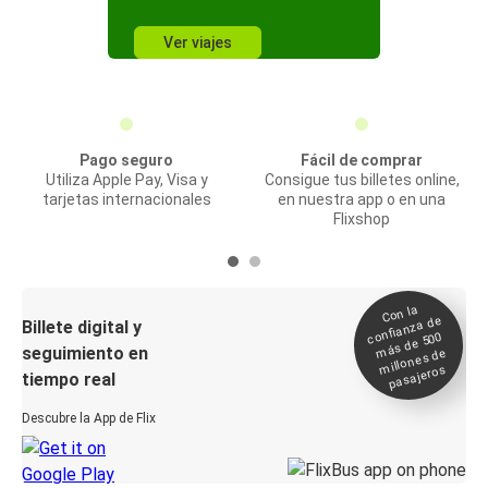
Ver viajes
Pago seguro
Fácil de comprar
Utiliza Apple Pay, Visa y
Consigue tus billetes online,
tarjetas internacionales
en nuestra app o en una
Flixshop
Con la
confianza de
Billete digital y
más de 500
seguimiento en
millones de
pasajeros
tiempo real
Descubre la App de Flix