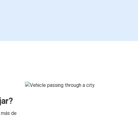
jar?
n más de