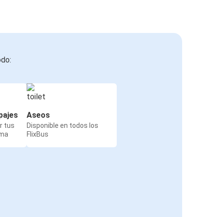
odo:
pajes
Aseos
r tus
Disponible en todos los
rma
FlixBus