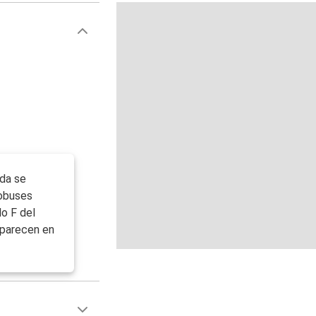
ada se
tobuses
lo F del
aparecen en