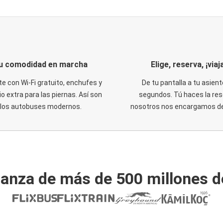
u comodidad en marcha
Elige, reserva, ¡viaja
te con Wi-Fi gratuito, enchufes y
De tu pantalla a tu asient
o extra para las piernas. Así son
segundos. Tú haces la res
los autobuses modernos.
nosotros nos encargamos del
ianza de más de 500 millones d