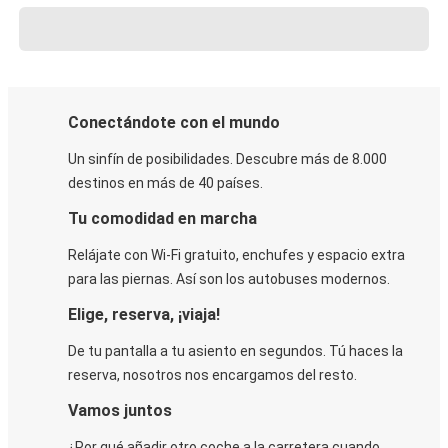
Conectándote con el mundo
Un sinfín de posibilidades. Descubre más de 8.000
destinos en más de 40 países.
Tu comodidad en marcha
Relájate con Wi-Fi gratuito, enchufes y espacio extra
para las piernas. Así son los autobuses modernos.
Elige, reserva, ¡viaja!
De tu pantalla a tu asiento en segundos. Tú haces la
reserva, nosotros nos encargamos del resto.
Vamos juntos
¿Por qué añadir otro coche a la carretera cuando