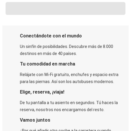
Conectándote con el mundo
Un sinfín de posibilidades. Descubre más de 8.000
destinos en más de 40 países.
Tu comodidad en marcha
Relájate con Wi-Fi gratuito, enchufes y espacio extra
para las piernas. Así son los autobuses modernos.
Elige, reserva, ¡viaja!
De tu pantalla a tu asiento en segundos. Tú haces la
reserva, nosotros nos encargamos del resto.
Vamos juntos
¿Por qué añadir otro coche a la carretera cuando