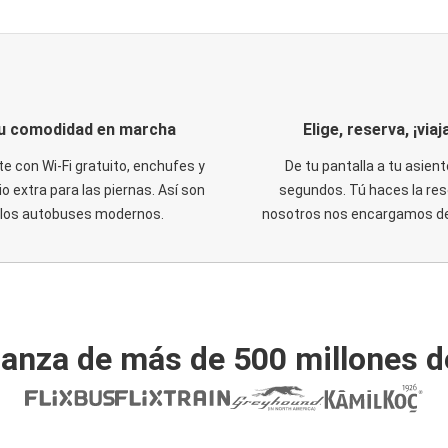
u comodidad en marcha
Elige, reserva, ¡viaja
te con Wi-Fi gratuito, enchufes y
De tu pantalla a tu asient
o extra para las piernas. Así son
segundos. Tú haces la res
los autobuses modernos.
nosotros nos encargamos del
ianza de más de 500 millones d