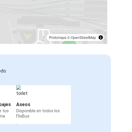
Protomaps
©
OpenStreetMap
odo:
pajes
Aseos
r tus
Disponible en todos los
rma
FlixBus