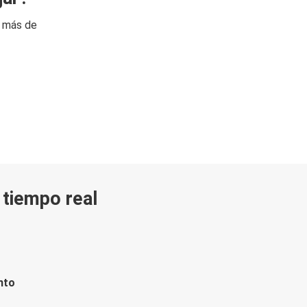
n más de
n tiempo real
nto