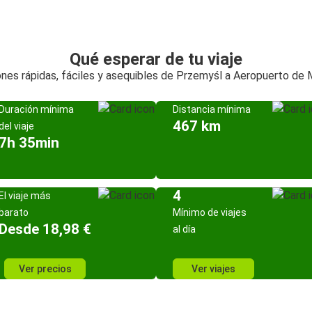
Qué esperar de tu viaje
nes rápidas, fáciles y asequibles de Przemyśl a Aeropuerto de 
Duración mínima
Distancia mínima
467 km
del viaje
7h 35min
4
El viaje más
barato
Mínimo de viajes
Desde 18,98 €
al día
Ver precios
Ver viajes