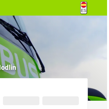
ES
odlin