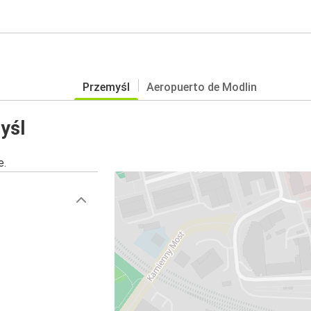
Przemyśl
Aeropuerto de Modlin
yśl
e.