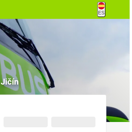
ES
Jičín