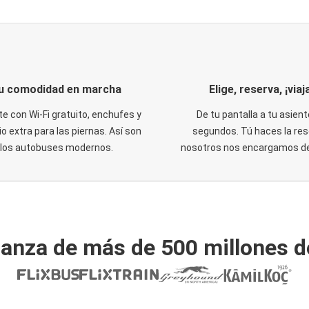
u comodidad en marcha
Elige, reserva, ¡viaja
te con Wi-Fi gratuito, enchufes y
De tu pantalla a tu asient
o extra para las piernas. Así son
segundos. Tú haces la res
los autobuses modernos.
nosotros nos encargamos del
ianza de más de 500 millones d