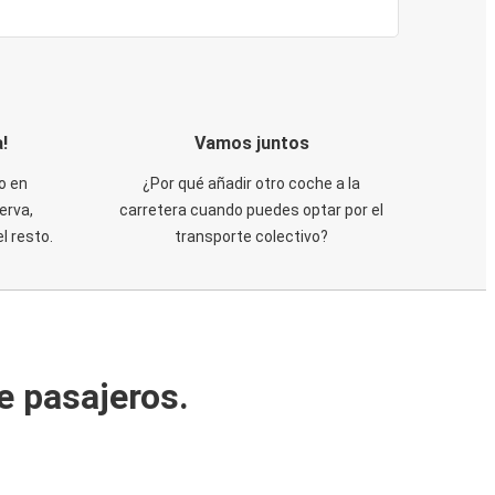
!
Vamos juntos
o en
¿Por qué añadir otro coche a la
erva,
carretera cuando puedes optar por el
 resto.
transporte colectivo?
e pasajeros.