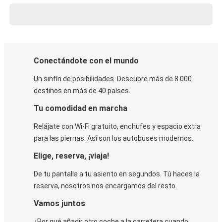
Conectándote con el mundo
Un sinfín de posibilidades. Descubre más de 8.000
destinos en más de 40 países.
Tu comodidad en marcha
Relájate con Wi-Fi gratuito, enchufes y espacio extra
para las piernas. Así son los autobuses modernos.
Elige, reserva, ¡viaja!
De tu pantalla a tu asiento en segundos. Tú haces la
reserva, nosotros nos encargamos del resto.
Vamos juntos
¿Por qué añadir otro coche a la carretera cuando