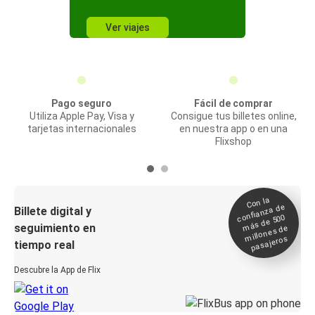
Ver viajes
Pago seguro
Fácil de comprar
Utiliza Apple Pay, Visa y
Consigue tus billetes online,
tarjetas internacionales
en nuestra app o en una
Flixshop
Con la
confianza de
Billete digital y
más de 500
seguimiento en
millones de
pasajeros
tiempo real
Descubre la App de Flix