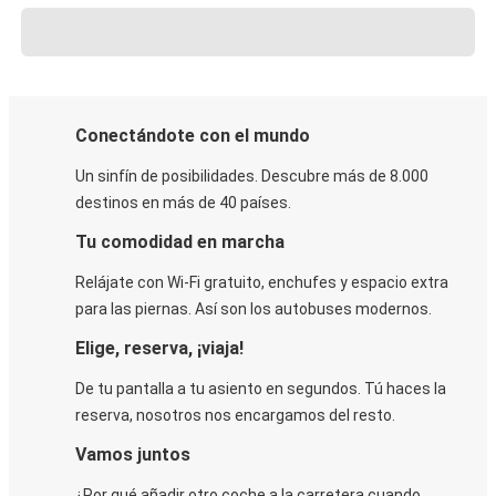
Conectándote con el mundo
Un sinfín de posibilidades. Descubre más de 8.000
destinos en más de 40 países.
Tu comodidad en marcha
Relájate con Wi-Fi gratuito, enchufes y espacio extra
para las piernas. Así son los autobuses modernos.
Elige, reserva, ¡viaja!
De tu pantalla a tu asiento en segundos. Tú haces la
reserva, nosotros nos encargamos del resto.
Vamos juntos
¿Por qué añadir otro coche a la carretera cuando