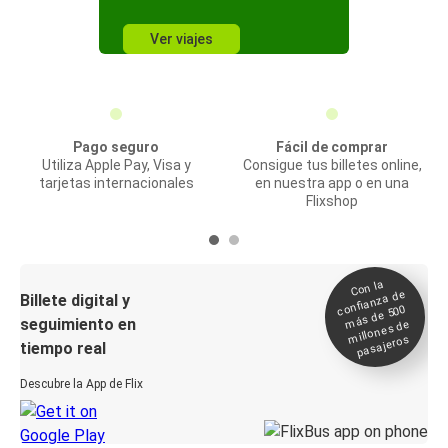
Ver viajes
Pago seguro
Fácil de comprar
Utiliza Apple Pay, Visa y
Consigue tus billetes online,
tarjetas internacionales
en nuestra app o en una
Flixshop
Con la
confianza de
Billete digital y
más de 500
seguimiento en
millones de
pasajeros
tiempo real
Descubre la App de Flix