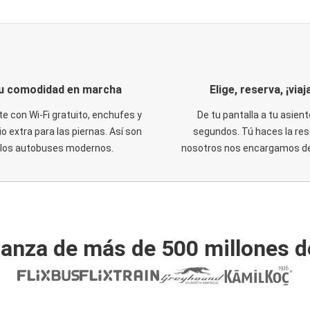
u comodidad en marcha
Elige, reserva, ¡viaja
te con Wi-Fi gratuito, enchufes y
De tu pantalla a tu asient
o extra para las piernas. Así son
segundos. Tú haces la res
los autobuses modernos.
nosotros nos encargamos del
ianza de más de 500 millones d