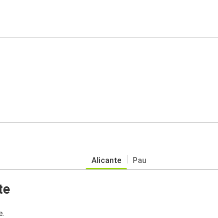
Alicante
Pau
te
e.