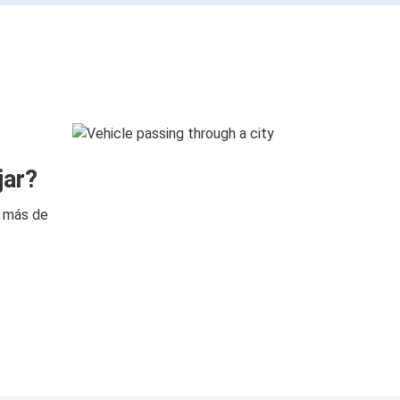
jar?
n más de