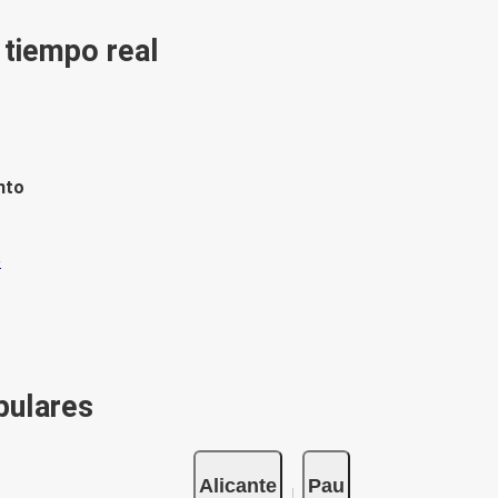
n tiempo real
nto
pulares
Alicante
Pau