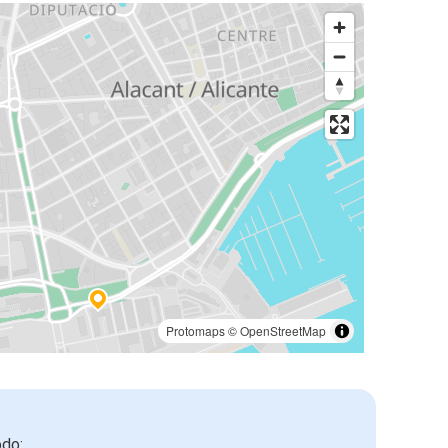
Protomaps
©
OpenStreetMap
odo: