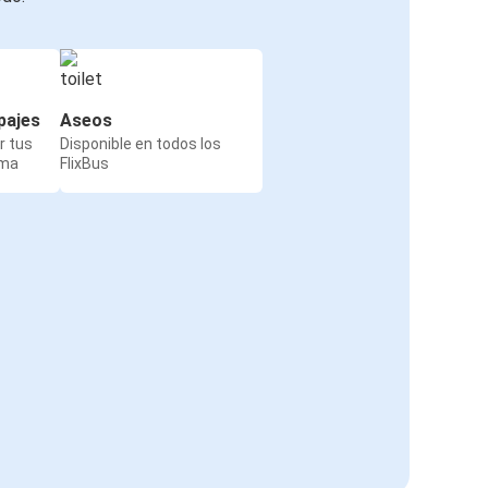
pajes
Aseos
r tus
Disponible en todos los
rma
FlixBus