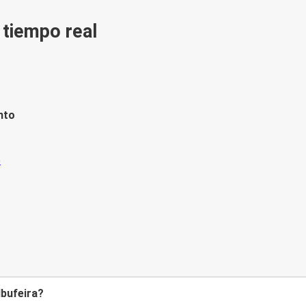
n tiempo real
nto
lbufeira?