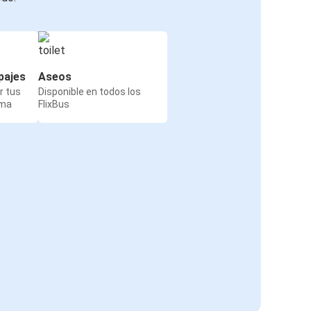
pajes
Aseos
r tus
Disponible en todos los
rma
FlixBus