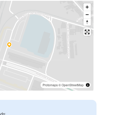
Protomaps
©
OpenStreetMap
odo: