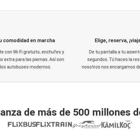
u comodidad en marcha
Elige, reserva, ¡viaja
te con Wi-Fi gratuito, enchufes y
De tu pantalla a tu asient
o extra para las piernas. Así son
segundos. Tú haces la res
los autobuses modernos.
nosotros nos encargamos del
ianza de más de 500 millones d