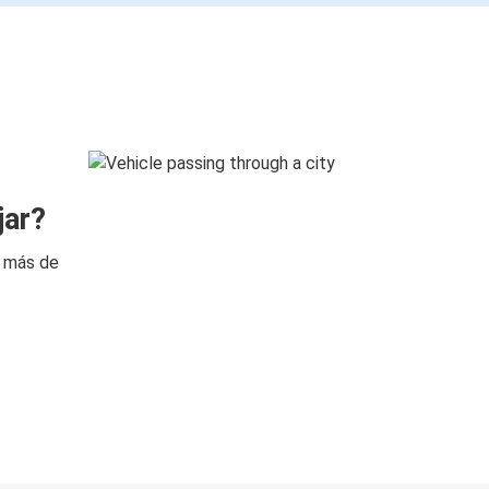
jar?
n más de