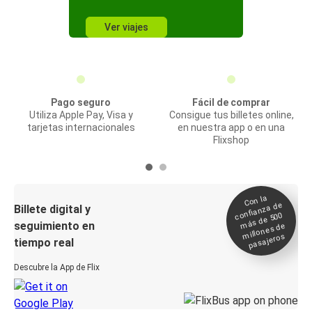
Ver viajes
Pago seguro
Fácil de comprar
Utiliza Apple Pay, Visa y
Consigue tus billetes online,
tarjetas internacionales
en nuestra app o en una
Flixshop
Con la
confianza de
Billete digital y
más de 500
seguimiento en
millones de
pasajeros
tiempo real
Descubre la App de Flix