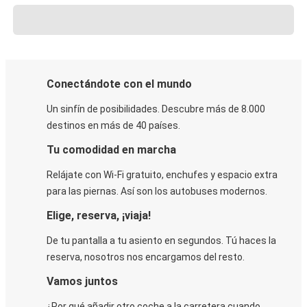
Conectándote con el mundo
Un sinfín de posibilidades. Descubre más de 8.000
destinos en más de 40 países.
Tu comodidad en marcha
Relájate con Wi-Fi gratuito, enchufes y espacio extra
para las piernas. Así son los autobuses modernos.
Elige, reserva, ¡viaja!
De tu pantalla a tu asiento en segundos. Tú haces la
reserva, nosotros nos encargamos del resto.
Vamos juntos
¿Por qué añadir otro coche a la carretera cuando