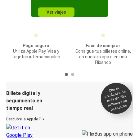
Ver viajes
Pago seguro
Fácil de comprar
Utiliza Apple Pay, Visa y
Consigue tus billetes online,
tarjetas internacionales
en nuestra app o en una
Flixshop
Con la
confianza de
Billete digital y
más de 500
seguimiento en
millones de
pasajeros
tiempo real
Descubre la App de Flix