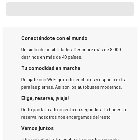
Conectándote con el mundo
Un sinfín de posibilidades. Descubre más de 8.000
destinos en más de 40 países.
Tu comodidad en marcha
Relájate con Wi-Fi gratuito, enchufes y espacio extra
para las piernas. Así son los autobuses modernos.
Elige, reserva, ¡viaja!
De tu pantalla a tu asiento en segundos. Tú haces la
reserva, nosotros nos encargamos del resto.
Vamos juntos
¿Por qué añadir otro coche a la carretera cuando