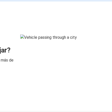
jar?
n más de