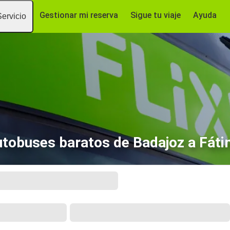
Gestionar mi reserva
Sigue tu viaje
Ayuda
Servicio
tobuses baratos de Badajoz a Fát