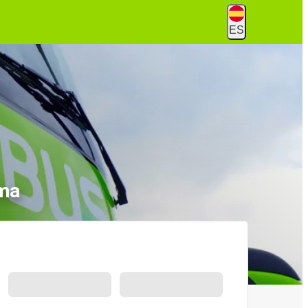
ES
ima