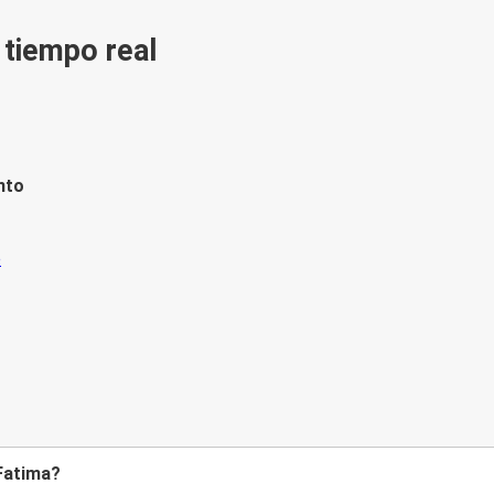
n tiempo real
nto
 Fatima?