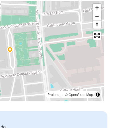
Protomaps
©
OpenStreetMap
odo: