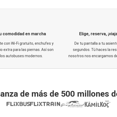
u comodidad en marcha
Elige, reserva, ¡viaja
te con Wi-Fi gratuito, enchufes y
De tu pantalla a tu asient
o extra para las piernas. Así son
segundos. Tú haces la res
los autobuses modernos.
nosotros nos encargamos del
ianza de más de 500 millones d