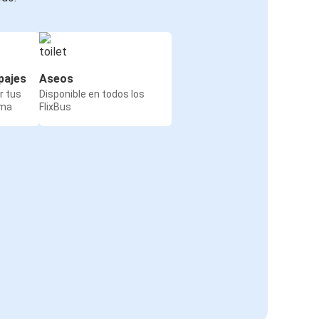
pajes
Aseos
r tus
Disponible en todos los
rma
FlixBus