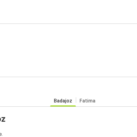
Badajoz
Fatima
oz
e.