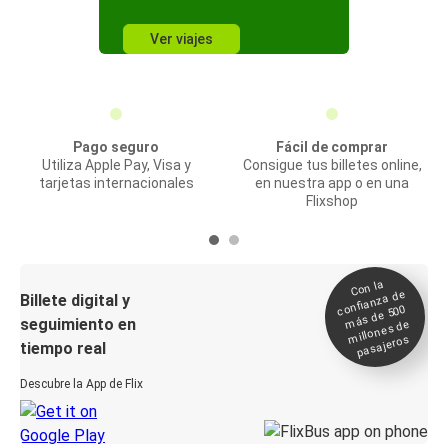
Ver viajes
Pago seguro
Fácil de comprar
Utiliza Apple Pay, Visa y
Consigue tus billetes online,
tarjetas internacionales
en nuestra app o en una
Flixshop
Con la
confianza de
Billete digital y
más de 500
seguimiento en
millones de
pasajeros
tiempo real
Descubre la App de Flix