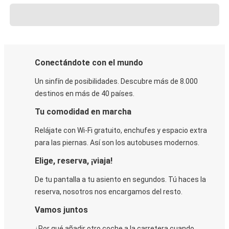
Conectándote con el mundo
Un sinfín de posibilidades. Descubre más de 8.000
destinos en más de 40 países.
Tu comodidad en marcha
Relájate con Wi-Fi gratuito, enchufes y espacio extra
para las piernas. Así son los autobuses modernos.
Elige, reserva, ¡viaja!
De tu pantalla a tu asiento en segundos. Tú haces la
reserva, nosotros nos encargamos del resto.
Vamos juntos
¿Por qué añadir otro coche a la carretera cuando