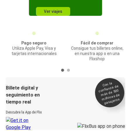
Ver viajes
Pago seguro
Fácil de comprar
Utiliza Apple Pay, Visa y
Consigue tus billetes online,
tarjetas internacionales
en nuestra app o en una
Flixshop
Con la
confianza de
Billete digital y
más de 500
seguimiento en
millones de
pasajeros
tiempo real
Descubre la App de Flix