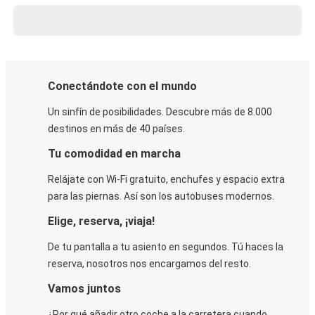
Conectándote con el mundo
Un sinfín de posibilidades. Descubre más de 8.000
destinos en más de 40 países.
Tu comodidad en marcha
Relájate con Wi-Fi gratuito, enchufes y espacio extra
para las piernas. Así son los autobuses modernos.
Elige, reserva, ¡viaja!
De tu pantalla a tu asiento en segundos. Tú haces la
reserva, nosotros nos encargamos del resto.
Vamos juntos
¿Por qué añadir otro coche a la carretera cuando