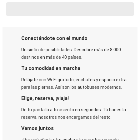
Conectándote con el mundo
Un sinfín de posibilidades. Descubre más de 8.000
destinos en más de 40 países.
Tu comodidad en marcha
Relájate con Wi-Fi gratuito, enchufes y espacio extra
para las piernas. Así son los autobuses modernos.
Elige, reserva, ¡viaja!
De tu pantalla a tu asiento en segundos. Tú haces la
reserva, nosotros nos encargamos del resto.
Vamos juntos
¿Por qué añadir otro coche a la carretera cuando