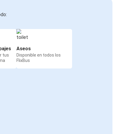
odo:
pajes
Aseos
r tus
Disponible en todos los
rma
FlixBus