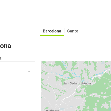
Barcelona
Gante
lona
e.