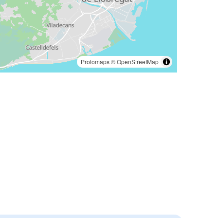
Protomaps
©
OpenStreetMap