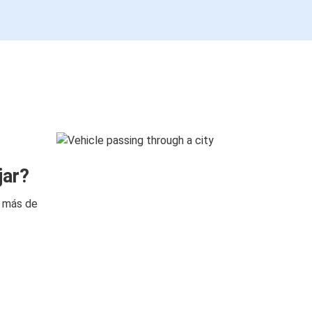
jar?
n más de