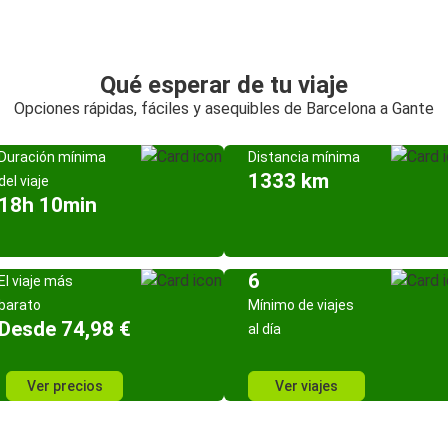
Qué esperar de tu viaje
Opciones rápidas, fáciles y asequibles de Barcelona a Gante
Duración mínima
Distancia mínima
1333 km
del viaje
18h 10min
6
El viaje más
barato
Mínimo de viajes
Desde 74,98 €
al día
Ver precios
Ver viajes