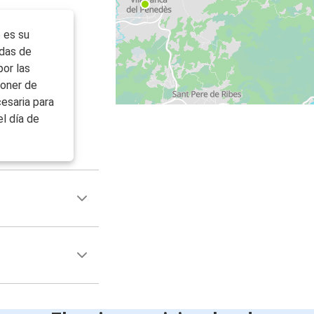
 es su
idas de
por las
poner de
esaria para
el día de