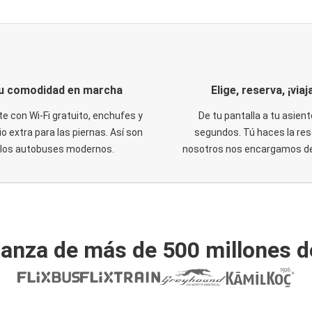
u comodidad en marcha
Elige, reserva, ¡viaja
te con Wi-Fi gratuito, enchufes y
De tu pantalla a tu asient
o extra para las piernas. Así son
segundos. Tú haces la res
los autobuses modernos.
nosotros nos encargamos del
ianza de más de 500 millones d