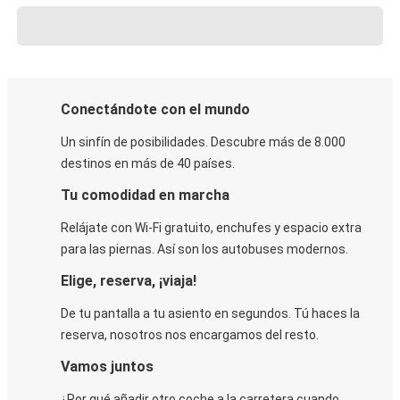
Conectándote con el mundo
Un sinfín de posibilidades. Descubre más de 8.000
destinos en más de 40 países.
Tu comodidad en marcha
Relájate con Wi-Fi gratuito, enchufes y espacio extra
para las piernas. Así son los autobuses modernos.
Elige, reserva, ¡viaja!
De tu pantalla a tu asiento en segundos. Tú haces la
reserva, nosotros nos encargamos del resto.
Vamos juntos
¿Por qué añadir otro coche a la carretera cuando