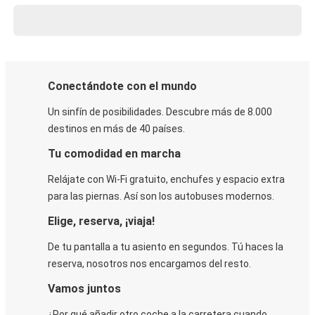
Conectándote con el mundo
Un sinfín de posibilidades. Descubre más de 8.000
destinos en más de 40 países.
Tu comodidad en marcha
Relájate con Wi-Fi gratuito, enchufes y espacio extra
para las piernas. Así son los autobuses modernos.
Elige, reserva, ¡viaja!
De tu pantalla a tu asiento en segundos. Tú haces la
reserva, nosotros nos encargamos del resto.
Vamos juntos
¿Por qué añadir otro coche a la carretera cuando