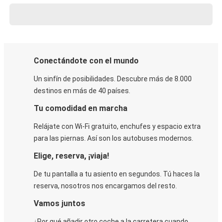
Conectándote con el mundo
Un sinfín de posibilidades. Descubre más de 8.000
destinos en más de 40 países.
Tu comodidad en marcha
Relájate con Wi-Fi gratuito, enchufes y espacio extra
para las piernas. Así son los autobuses modernos.
Elige, reserva, ¡viaja!
De tu pantalla a tu asiento en segundos. Tú haces la
reserva, nosotros nos encargamos del resto.
Vamos juntos
¿Por qué añadir otro coche a la carretera cuando