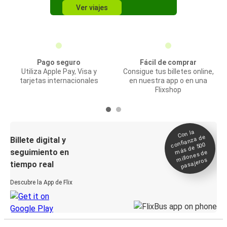
Ver viajes
Pago seguro
Fácil de comprar
Utiliza Apple Pay, Visa y
Consigue tus billetes online,
tarjetas internacionales
en nuestra app o en una
Flixshop
Con la
confianza de
Billete digital y
más de 500
seguimiento en
millones de
pasajeros
tiempo real
Descubre la App de Flix