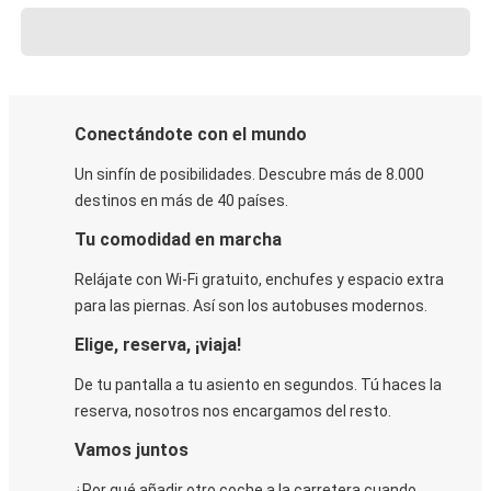
Conectándote con el mundo
Un sinfín de posibilidades. Descubre más de 8.000
destinos en más de 40 países.
Tu comodidad en marcha
Relájate con Wi-Fi gratuito, enchufes y espacio extra
para las piernas. Así son los autobuses modernos.
Elige, reserva, ¡viaja!
De tu pantalla a tu asiento en segundos. Tú haces la
reserva, nosotros nos encargamos del resto.
Vamos juntos
¿Por qué añadir otro coche a la carretera cuando