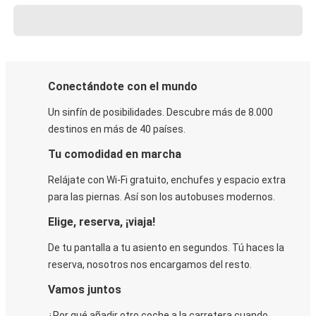
Conectándote con el mundo
Un sinfín de posibilidades. Descubre más de 8.000
destinos en más de 40 países.
Tu comodidad en marcha
Relájate con Wi-Fi gratuito, enchufes y espacio extra
para las piernas. Así son los autobuses modernos.
Elige, reserva, ¡viaja!
De tu pantalla a tu asiento en segundos. Tú haces la
reserva, nosotros nos encargamos del resto.
Vamos juntos
¿Por qué añadir otro coche a la carretera cuando