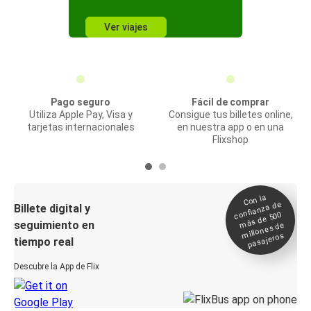
Ver viajes
Pago seguro
Fácil de comprar
Utiliza Apple Pay, Visa y
Consigue tus billetes online,
tarjetas internacionales
en nuestra app o en una
Flixshop
Con la
confianza de
Billete digital y
más de 500
seguimiento en
millones de
pasajeros
tiempo real
Descubre la App de Flix