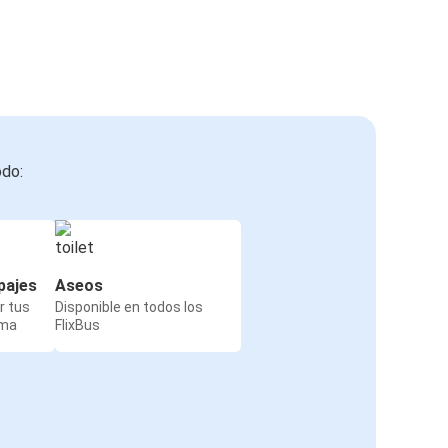
odo:
pajes
Aseos
r tus
Disponible en todos los
rma
FlixBus