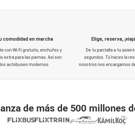
u comodidad en marcha
Elige, reserva, ¡viaja
te con Wi-Fi gratuito, enchufes y
De tu pantalla a tu asient
o extra para las piernas. Así son
segundos. Tú haces la res
los autobuses modernos.
nosotros nos encargamos del
ianza de más de 500 millones d