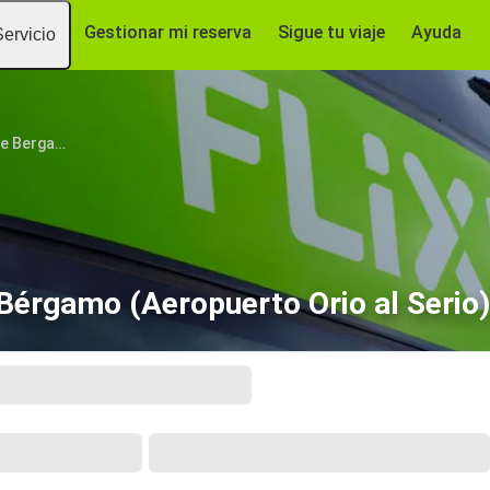
Gestionar mi reserva
Sigue tu viaje
Ayuda
Servicio
Aeropuerto de Bergamo Orio al Serio
Bérgamo (Aeropuerto Orio al Serio)