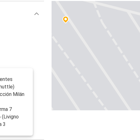
ientes
huttle)
ección Milán
orma 7
 (Livigno
a 3