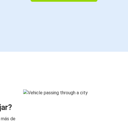
jar?
n más de