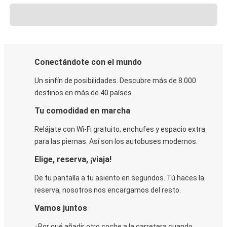
Conectándote con el mundo
Un sinfín de posibilidades. Descubre más de 8.000
destinos en más de 40 países.
Tu comodidad en marcha
Relájate con Wi-Fi gratuito, enchufes y espacio extra
para las piernas. Así son los autobuses modernos.
Elige, reserva, ¡viaja!
De tu pantalla a tu asiento en segundos. Tú haces la
reserva, nosotros nos encargamos del resto.
Vamos juntos
¿Por qué añadir otro coche a la carretera cuando