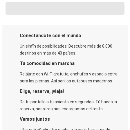
Conectándote con el mundo
Un sinfín de posibilidades. Descubre más de 8.000
destinos en más de 40 países.
Tu comodidad en marcha
Relájate con Wi-Fi gratuito, enchufes y espacio extra
para las piernas. Así son los autobuses modernos.
Elige, reserva, ¡viaja!
De tu pantalla a tu asiento en segundos. Tú haces la
reserva, nosotros nos encargamos del resto.
Vamos juntos
¿Por qué añadir otro coche a la carretera cuando