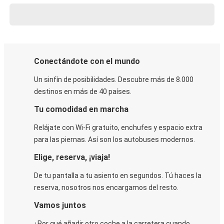
Conectándote con el mundo
Un sinfín de posibilidades. Descubre más de 8.000
destinos en más de 40 países.
Tu comodidad en marcha
Relájate con Wi-Fi gratuito, enchufes y espacio extra
para las piernas. Así son los autobuses modernos.
Elige, reserva, ¡viaja!
De tu pantalla a tu asiento en segundos. Tú haces la
reserva, nosotros nos encargamos del resto.
Vamos juntos
¿Por qué añadir otro coche a la carretera cuando