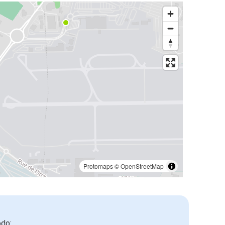
Protomaps
©
OpenStreetMap
odo: