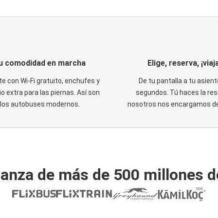
u comodidad en marcha
Elige, reserva, ¡viaja
te con Wi-Fi gratuito, enchufes y
De tu pantalla a tu asient
o extra para las piernas. Así son
segundos. Tú haces la res
los autobuses modernos.
nosotros nos encargamos del
ianza de más de 500 millones d