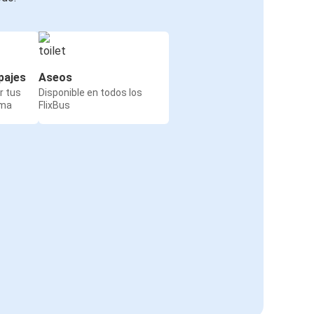
pajes
Aseos
r tus
Disponible en todos los
rma
FlixBus