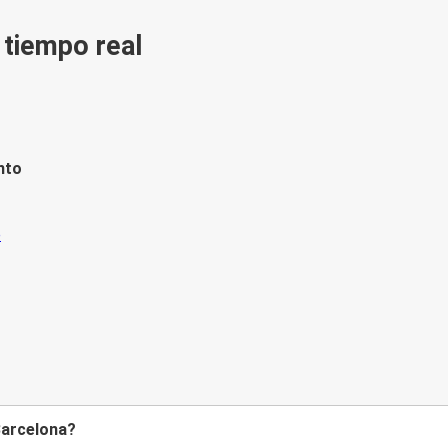
n tiempo real
nto
 Barcelona?