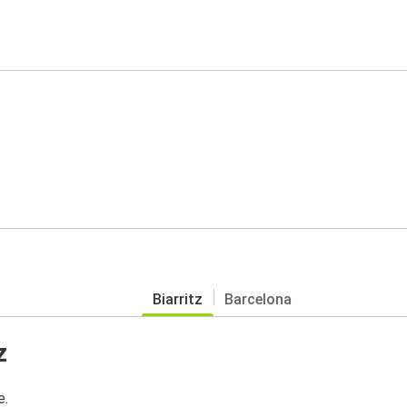
Biarritz
Barcelona
z
e.