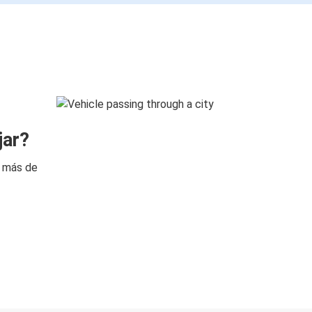
jar?
n más de