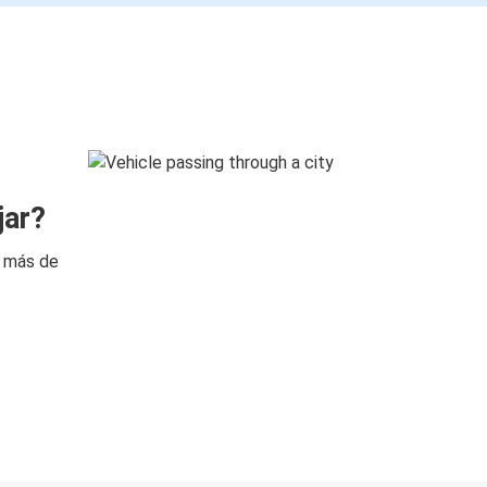
jar?
n más de