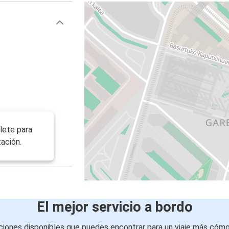
llete para
ación.
El mejor servicio a bordo
iones disponibles que puedes encontrar para un viaje más cóm