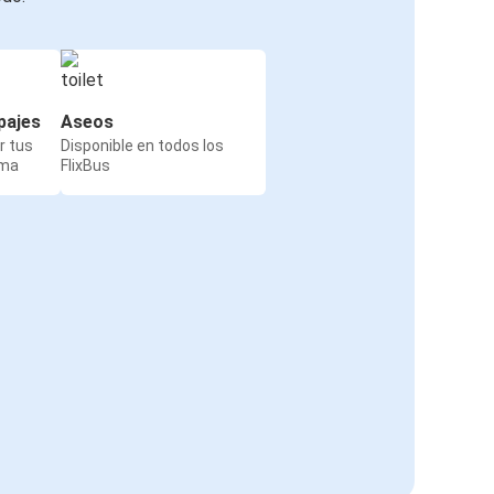
pajes
Aseos
r tus
Disponible en todos los
rma
FlixBus