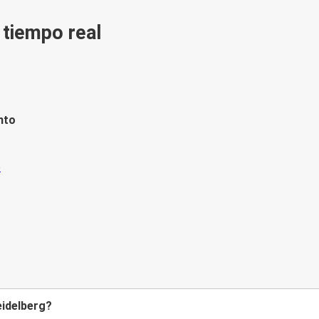
n tiempo real
nto
eidelberg?