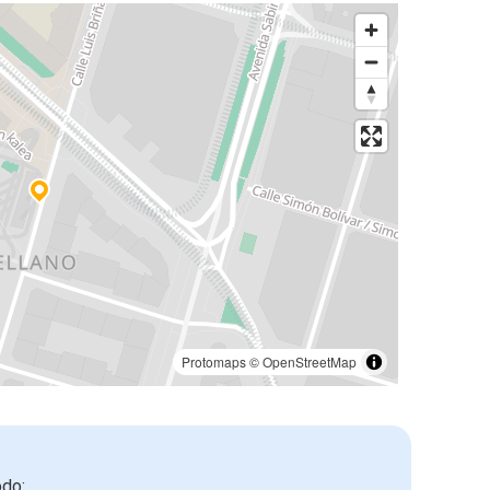
Protomaps
©
OpenStreetMap
odo: