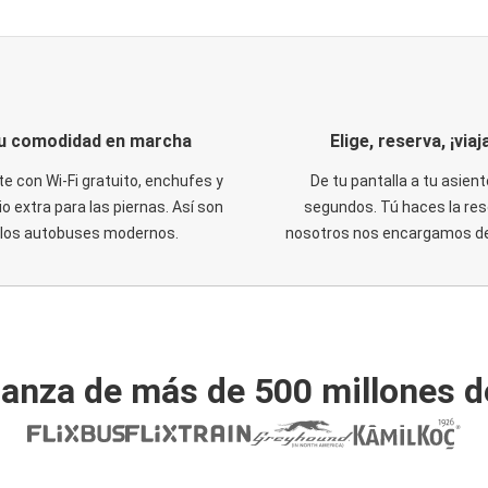
u comodidad en marcha
Elige, reserva, ¡viaja
te con Wi-Fi gratuito, enchufes y
De tu pantalla a tu asient
o extra para las piernas. Así son
segundos. Tú haces la res
los autobuses modernos.
nosotros nos encargamos del
ianza de más de 500 millones d