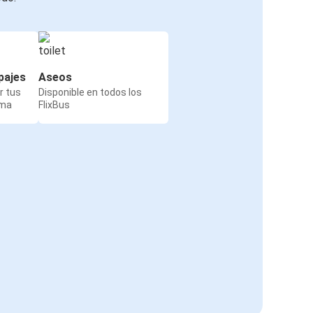
pajes
Aseos
r tus
Disponible en todos los
rma
FlixBus