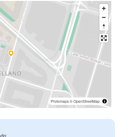
Protomaps
©
OpenStreetMap
odo: