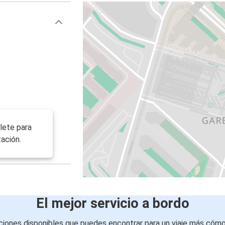
llete para
ación.
El mejor servicio a bordo
iones disponibles que puedes encontrar para un viaje más cóm