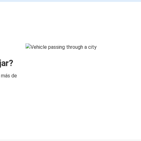
jar?
n más de