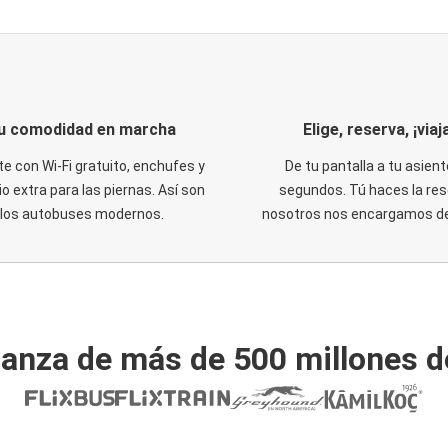
u comodidad en marcha
Elige, reserva, ¡viaja
te con Wi-Fi gratuito, enchufes y
De tu pantalla a tu asient
o extra para las piernas. Así son
segundos. Tú haces la res
los autobuses modernos.
nosotros nos encargamos del
ianza de más de 500 millones d