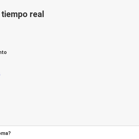
n tiempo real
nto
Roma?