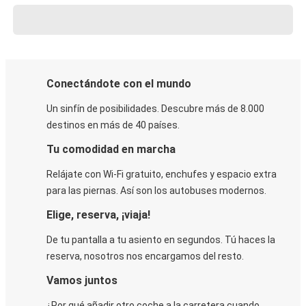
Conectándote con el mundo
Un sinfín de posibilidades. Descubre más de 8.000
destinos en más de 40 países.
Tu comodidad en marcha
Relájate con Wi-Fi gratuito, enchufes y espacio extra
para las piernas. Así son los autobuses modernos.
Elige, reserva, ¡viaja!
De tu pantalla a tu asiento en segundos. Tú haces la
reserva, nosotros nos encargamos del resto.
Vamos juntos
¿Por qué añadir otro coche a la carretera cuando