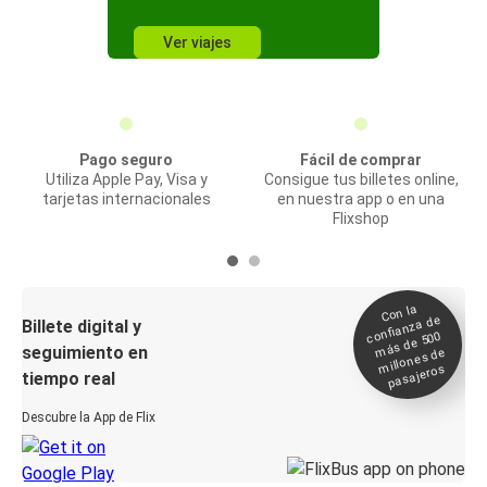
Ver viajes
Pago seguro
Fácil de comprar
Utiliza Apple Pay, Visa y
Consigue tus billetes online,
tarjetas internacionales
en nuestra app o en una
Flixshop
Con la
confianza de
Billete digital y
más de 500
seguimiento en
millones de
pasajeros
tiempo real
Descubre la App de Flix