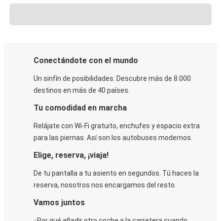
Conectándote con el mundo
Un sinfín de posibilidades. Descubre más de 8.000
destinos en más de 40 países.
Tu comodidad en marcha
Relájate con Wi-Fi gratuito, enchufes y espacio extra
para las piernas. Así son los autobuses modernos.
Elige, reserva, ¡viaja!
De tu pantalla a tu asiento en segundos. Tú haces la
reserva, nosotros nos encargamos del resto.
Vamos juntos
¿Por qué añadir otro coche a la carretera cuando