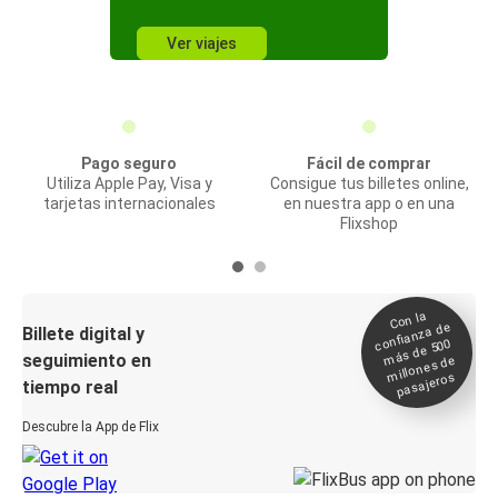
Ver viajes
Pago seguro
Fácil de comprar
Utiliza Apple Pay, Visa y
Consigue tus billetes online,
tarjetas internacionales
en nuestra app o en una
Flixshop
Con la
confianza de
Billete digital y
más de 500
seguimiento en
millones de
pasajeros
tiempo real
Descubre la App de Flix