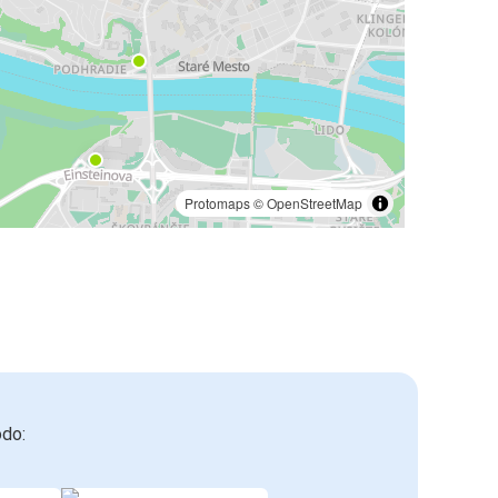
Protomaps
©
OpenStreetMap
odo: