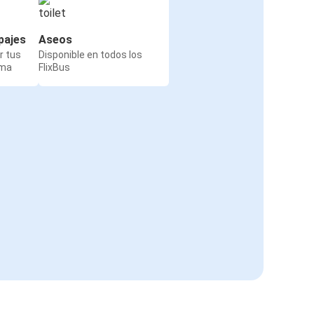
pajes
Aseos
r tus
Disponible en todos los
rma
FlixBus