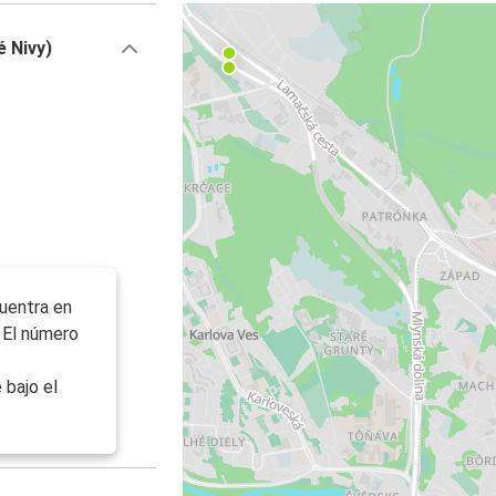
é Nivy)
cuentra en
. El número
 bajo el