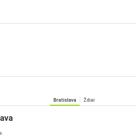
Bratislava
Ždiar
lava
e.