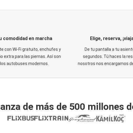
u comodidad en marcha
Elige, reserva, ¡viaja
te con Wi-Fi gratuito, enchufes y
De tu pantalla a tu asient
o extra para las piernas. Así son
segundos. Tú haces la res
los autobuses modernos.
nosotros nos encargamos del
ianza de más de 500 millones d