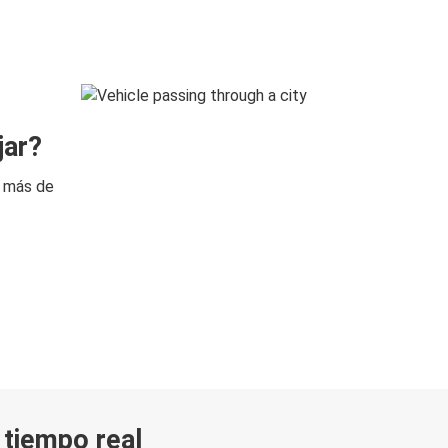
jar?
n más de
n tiempo real