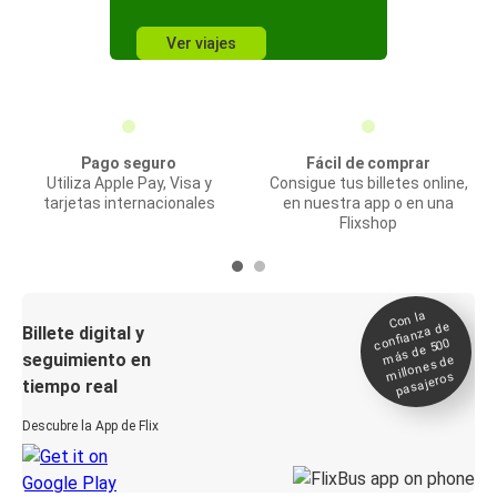
Ver viajes
Pago seguro
Fácil de comprar
Utiliza Apple Pay, Visa y
Consigue tus billetes online,
tarjetas internacionales
en nuestra app o en una
Flixshop
Con la
confianza de
Billete digital y
más de 500
seguimiento en
millones de
pasajeros
tiempo real
Descubre la App de Flix