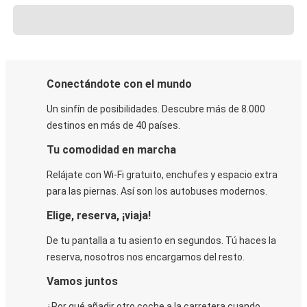
Conectándote con el mundo
Un sinfín de posibilidades. Descubre más de 8.000
destinos en más de 40 países.
Tu comodidad en marcha
Relájate con Wi-Fi gratuito, enchufes y espacio extra
para las piernas. Así son los autobuses modernos.
Elige, reserva, ¡viaja!
De tu pantalla a tu asiento en segundos. Tú haces la
reserva, nosotros nos encargamos del resto.
Vamos juntos
¿Por qué añadir otro coche a la carretera cuando