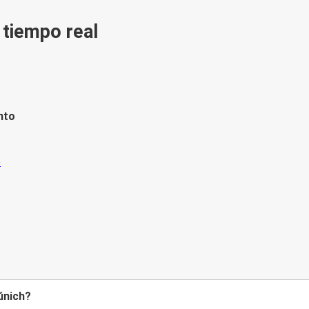
n tiempo real
nto
únich?