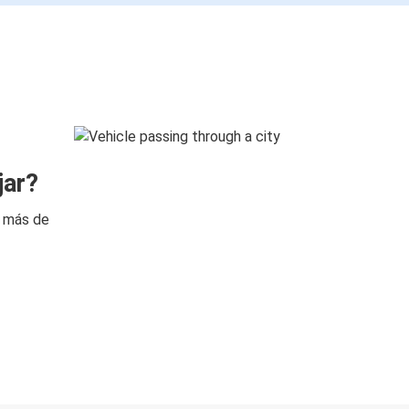
jar?
n más de