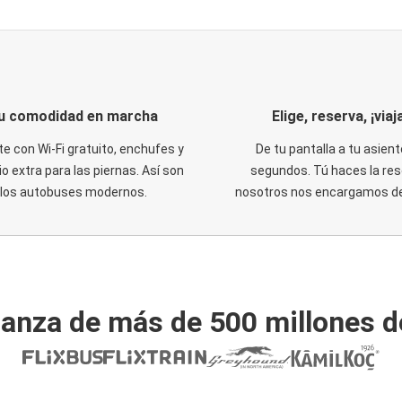
u comodidad en marcha
Elige, reserva, ¡viaja
te con Wi-Fi gratuito, enchufes y
De tu pantalla a tu asient
o extra para las piernas. Así son
segundos. Tú haces la res
los autobuses modernos.
nosotros nos encargamos del
ianza de más de 500 millones d