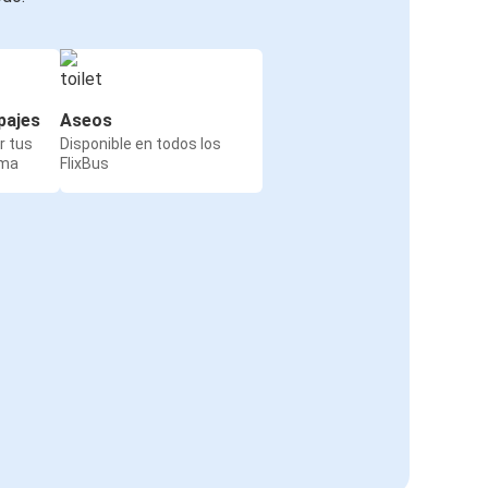
pajes
Aseos
r tus
Disponible en todos los
rma
FlixBus