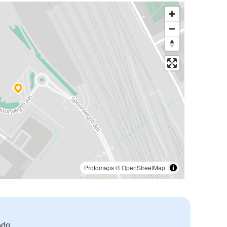
Protomaps
©
OpenStreetMap
odo: