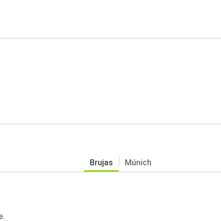
Brujas
Múnich
e.