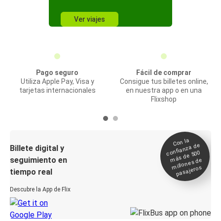
Ver viajes
Pago seguro
Fácil de comprar
Utiliza Apple Pay, Visa y
Consigue tus billetes online,
tarjetas internacionales
en nuestra app o en una
Flixshop
Con la
confianza de
Billete digital y
más de 500
seguimiento en
millones de
pasajeros
tiempo real
Descubre la App de Flix