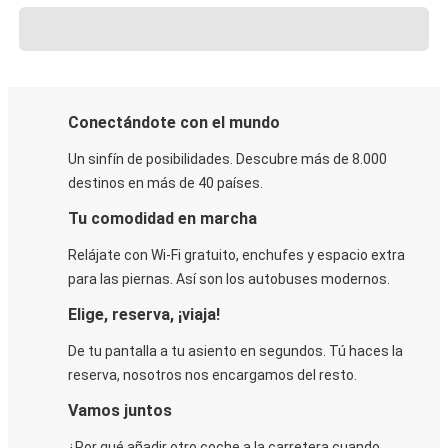
Conectándote con el mundo
Un sinfín de posibilidades. Descubre más de 8.000
destinos en más de 40 países.
Tu comodidad en marcha
Relájate con Wi-Fi gratuito, enchufes y espacio extra
para las piernas. Así son los autobuses modernos.
Elige, reserva, ¡viaja!
De tu pantalla a tu asiento en segundos. Tú haces la
reserva, nosotros nos encargamos del resto.
Vamos juntos
¿Por qué añadir otro coche a la carretera cuando