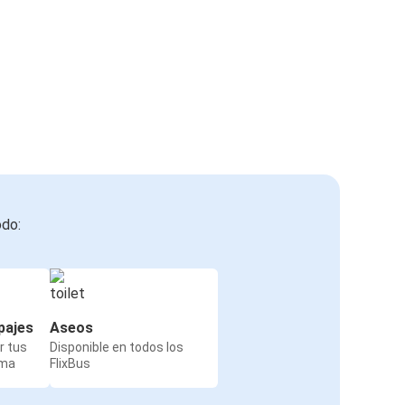
odo:
pajes
Aseos
r tus
Disponible en todos los
rma
FlixBus