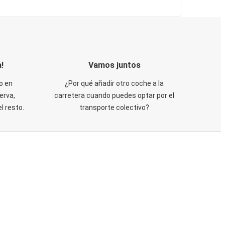
!
Vamos juntos
o en
¿Por qué añadir otro coche a la
erva,
carretera cuando puedes optar por el
 resto.
transporte colectivo?