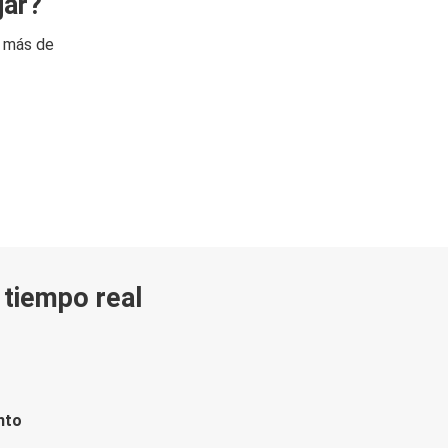
jar?
n más de
n tiempo real
nto