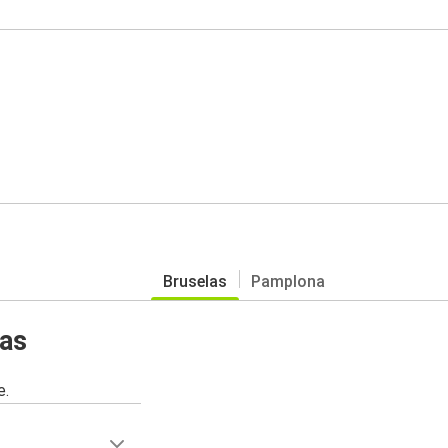
Bruselas
Pamplona
las
e.