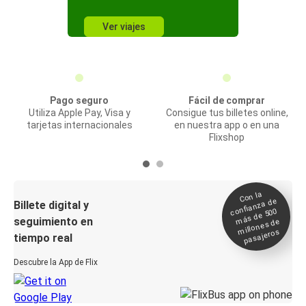
Ver viajes
Pago seguro
Fácil de comprar
Utiliza Apple Pay, Visa y
Consigue tus billetes online,
tarjetas internacionales
en nuestra app o en una
Flixshop
Con la
confianza de
Billete digital y
más de 500
seguimiento en
millones de
pasajeros
tiempo real
Descubre la App de Flix