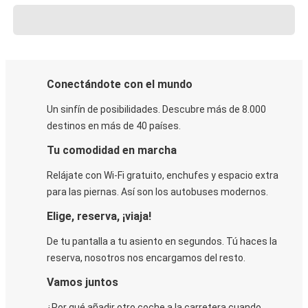
Conectándote con el mundo
Un sinfín de posibilidades. Descubre más de 8.000
destinos en más de 40 países.
Tu comodidad en marcha
Relájate con Wi-Fi gratuito, enchufes y espacio extra
para las piernas. Así son los autobuses modernos.
Elige, reserva, ¡viaja!
De tu pantalla a tu asiento en segundos. Tú haces la
reserva, nosotros nos encargamos del resto.
Vamos juntos
¿Por qué añadir otro coche a la carretera cuando