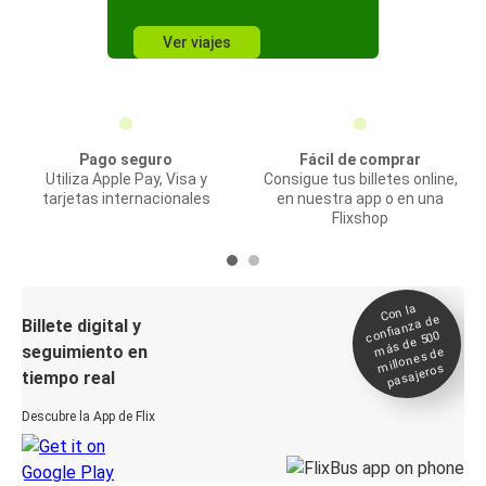
Ver viajes
Pago seguro
Fácil de comprar
Utiliza Apple Pay, Visa y
Consigue tus billetes online,
tarjetas internacionales
en nuestra app o en una
Flixshop
Con la
confianza de
Billete digital y
más de 500
seguimiento en
millones de
pasajeros
tiempo real
Descubre la App de Flix