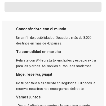
Conectándote con el mundo
Un sinfín de posibilidades. Descubre más de 8.000
destinos en más de 40 países.
Tu comodidad en marcha
Relájate con Wi-Fi gratuito, enchufes y espacio extra
para las piernas. Así son los autobuses modernos.
Elige, reserva, ¡viaja!
De tu pantalla a tu asiento en segundos. Tú haces la
reserva, nosotros nos encargamos del resto.
Vamos juntos
¿Por qué añadir otro coche a la carretera cuando