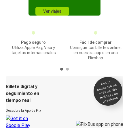
Ver viajes
Pago seguro
Fácil de comprar
Utiliza Apple Pay, Visa y
Consigue tus billetes online,
tarjetas internacionales
en nuestra app o en una
Flixshop
Con la
confianza de
Billete digital y
más de 500
seguimiento en
millones de
pasajeros
tiempo real
Descubre la App de Flix