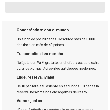
Conectándote con el mundo
Un sinfín de posibilidades. Descubre más de 8.000
destinos en más de 40 países.
Tu comodidad en marcha
Relájate con Wi-Fi gratuito, enchufes y espacio extra
para las piernas. Así son los autobuses modernos.
Elige, reserva, ¡viaja!
De tu pantalla a tu asiento en segundos. Tú haces la
reserva, nosotros nos encargamos del resto.
Vamos juntos
¿Por qué añadir otro coche a la carretera cuando