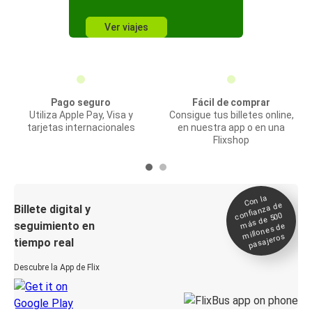
Ver viajes
Pago seguro
Fácil de comprar
Utiliza Apple Pay, Visa y
Consigue tus billetes online,
tarjetas internacionales
en nuestra app o en una
Flixshop
Con la
confianza de
Billete digital y
más de 500
seguimiento en
millones de
pasajeros
tiempo real
Descubre la App de Flix