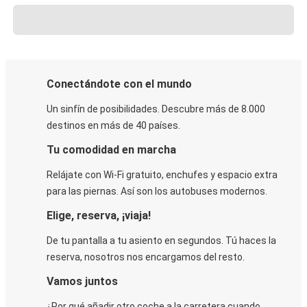
Conectándote con el mundo
Un sinfín de posibilidades. Descubre más de 8.000
destinos en más de 40 países.
Tu comodidad en marcha
Relájate con Wi-Fi gratuito, enchufes y espacio extra
para las piernas. Así son los autobuses modernos.
Elige, reserva, ¡viaja!
De tu pantalla a tu asiento en segundos. Tú haces la
reserva, nosotros nos encargamos del resto.
Vamos juntos
¿Por qué añadir otro coche a la carretera cuando