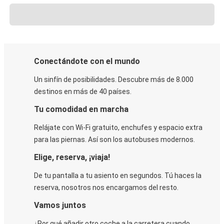
Conectándote con el mundo
Un sinfín de posibilidades. Descubre más de 8.000
destinos en más de 40 países.
Tu comodidad en marcha
Relájate con Wi-Fi gratuito, enchufes y espacio extra
para las piernas. Así son los autobuses modernos.
Elige, reserva, ¡viaja!
De tu pantalla a tu asiento en segundos. Tú haces la
reserva, nosotros nos encargamos del resto.
Vamos juntos
¿Por qué añadir otro coche a la carretera cuando