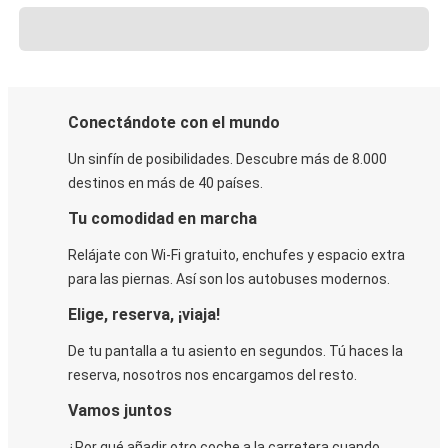
Conectándote con el mundo
Un sinfín de posibilidades. Descubre más de 8.000
destinos en más de 40 países.
Tu comodidad en marcha
Relájate con Wi-Fi gratuito, enchufes y espacio extra
para las piernas. Así son los autobuses modernos.
Elige, reserva, ¡viaja!
De tu pantalla a tu asiento en segundos. Tú haces la
reserva, nosotros nos encargamos del resto.
Vamos juntos
¿Por qué añadir otro coche a la carretera cuando