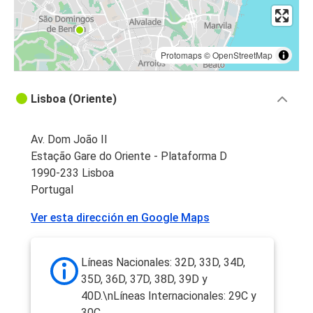
Protomaps
©
OpenStreetMap
Lisboa (Oriente)
Av. Dom João II
Estação Gare do Oriente - Plataforma D
1990-233 Lisboa
Portugal
Ver esta dirección en Google Maps
Líneas Nacionales: 32D, 33D, 34D,
35D, 36D, 37D, 38D, 39D y
40D.\nLíneas Internacionales: 29C y
30C