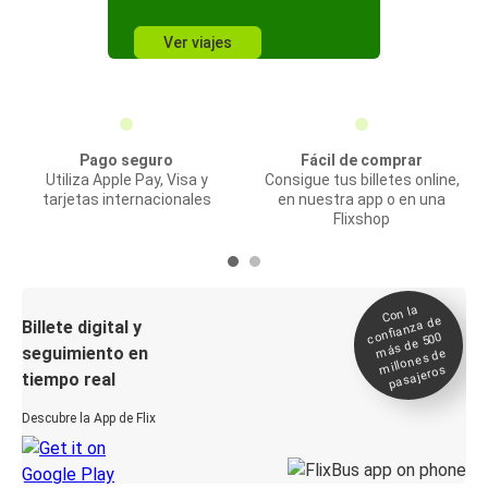
Ver viajes
Pago seguro
Fácil de comprar
Utiliza Apple Pay, Visa y
Consigue tus billetes online,
tarjetas internacionales
en nuestra app o en una
Flixshop
Con la
confianza de
Billete digital y
más de 500
seguimiento en
millones de
pasajeros
tiempo real
Descubre la App de Flix