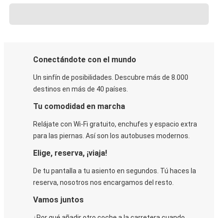
Conectándote con el mundo
Un sinfín de posibilidades. Descubre más de 8.000
destinos en más de 40 países.
Tu comodidad en marcha
Relájate con Wi-Fi gratuito, enchufes y espacio extra
para las piernas. Así son los autobuses modernos.
Elige, reserva, ¡viaja!
De tu pantalla a tu asiento en segundos. Tú haces la
reserva, nosotros nos encargamos del resto.
Vamos juntos
¿Por qué añadir otro coche a la carretera cuando