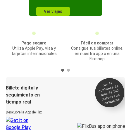
Ver viajes
Pago seguro
Fácil de comprar
Utiliza Apple Pay, Visa y
Consigue tus billetes online,
tarjetas internacionales
en nuestra app o en una
Flixshop
Con la
confianza de
Billete digital y
más de 500
seguimiento en
millones de
pasajeros
tiempo real
Descubre la App de Flix