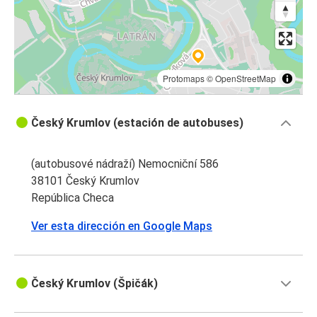
Protomaps
©
OpenStreetMap
Český Krumlov (estación de autobuses)
(autobusové nádraží) Nemocniční 586
38101 Český Krumlov
República Checa
Ver esta dirección en Google Maps
Český Krumlov (Špičák)